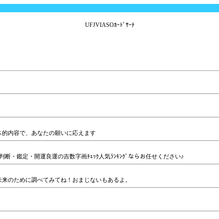
UFJVIASOｶｰﾄﾞｻｰﾁ
体的内容で、あなたの願いに応えます
・鑑定・開運良運の吉数字画ﾁｪｯｸ人気ﾗﾝｷﾝｸﾞならお任せください♪
未来のために調べてみてね！おまじないもあるよ。