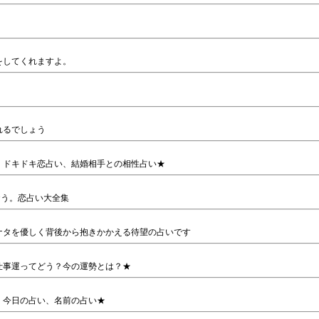
をしてくれますよ。
れるでしょう
、ドキドキ恋占い、結婚相手との相性占い★
ゃおう。恋占い大全集
ナタを優しく背後から抱きかかえる待望の占いです
仕事運ってどう？今の運勢とは？★
、今日の占い、名前の占い★