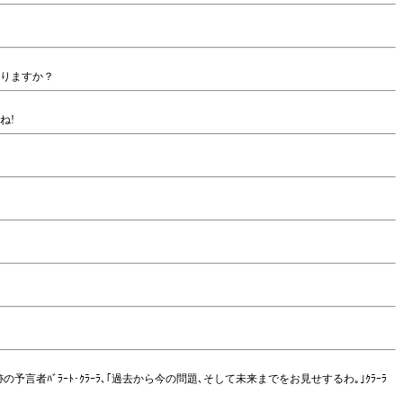
ありますか？
ね!
言者ﾊﾞﾗｰﾄ･ｸﾗｰﾗ､｢過去から今の問題､そして未来までをお見せするわ｡｣ｸﾗｰﾗ