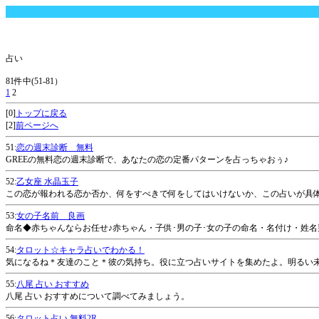
占い
81件中(51-81）
1
2
[0]
トップに戻る
[2]
前ページへ
51:
恋の週末診断 無料
GREEの無料恋の週末診断で、あなたの恋の定番パターンを占っちゃおぅ♪
52:
乙女座 水晶玉子
この恋が報われる恋か否か、何をすべきで何をしてはいけないか、この占いが具
53:
女の子名前 良画
命名◆赤ちゃんならお任せ♪赤ちゃん・子供･男の子･女の子の命名・名付け・姓名判断
54:
タロット☆キャラ占いでわかる！
気になるね＊友達のこと＊彼の気持ち。役に立つ占いサイトを集めたよ。明るい
55:
八尾 占い おすすめ
八尾 占い おすすめについて調べてみましょう。
56:
タロット占い 無料2R