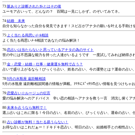
73:
脈ありと診断されたｶﾚとはその後
ユーモア占いって、どんなの？ 百聞は一見にしかず。のぞいてみてネ。
74:
結婚 未来
自分も知らなかった自分を発見できます！スピ占がアナタの願いを叶える手助け
75:
よく当たる両思いﾒｰﾙ相談
よく当たる両思いﾒｰﾙ相談であなたの悩み解決！
76:
恋占いは当たらないと思っているアナタの為のサイト
世の中には不思議な能力を持った人達がいるようです 一度試してみれば納得さ
77:
金・恋愛・結婚・仕事・健康運を無料で占う？
占いで盛り上がるなら！びっくり占い、姓名の占い、今の運勢とは？運命の占い
78:
9月の水瓶座 遠距離相談
9月の水瓶座 遠距離相談関連の情報が満載。ｱﾅﾀにﾋﾟｯﾀﾘの占い情報を見つけち
79:
恋愛占い☆ルージュの伝言
愛の悩み解決へのアドバイス 辛い恋の相談へアナタを救う一言 消沈し俯くア
80:
未来を占うなら無料で！
選ぶ占いはこれに限る！今日の占い、名前の占い、びっくり占い、運命の占い、
81:
占い診断が無料！当たる易うらない！
お得な占いはこれだぁー！ドキドキ恋占い、明日の占い、結婚相手との相性占い