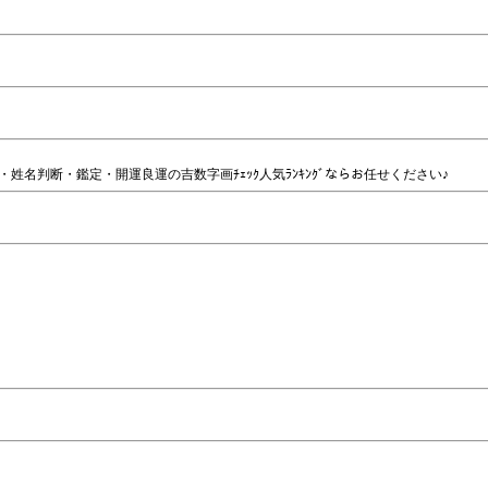
名判断・鑑定・開運良運の吉数字画ﾁｪｯｸ人気ﾗﾝｷﾝｸﾞならお任せください♪