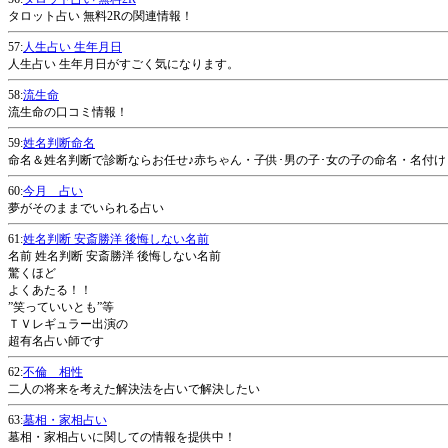
タロット占い 無料2Rの関連情報！
57:
人生占い 生年月日
人生占い 生年月日がすごく気になります。
58:
流生命
流生命の口コミ情報！
59:
姓名判断命名
命名＆姓名判断で診断ならお任せ♪赤ちゃん・子供･男の子･女の子の命名・名付け・姓
60:
今月 占い
夢がそのままでいられる占い
61:
姓名判断 安斎勝洋 後悔しない名前
名前 姓名判断 安斎勝洋 後悔しない名前
驚くほど
よくあたる！！
”笑っていいとも”等
ＴＶレギュラー出演の
超有名占い師です
62:
不倫 相性
二人の将来を考えた解決法を占いで解決したい
63:
墓相・家相占い
墓相・家相占いに関しての情報を提供中！