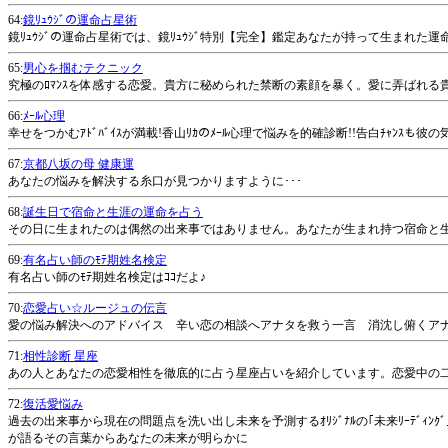
64:
鏡ﾘｭｳｼﾞの運命占星術
鏡ﾘｭｳｼﾞの運命占星術では、鏡ﾘｭｳｼﾞ特別【完全】鑑定あなたが持って生まれた
65:
男心を掴むテクニック
究極のﾛﾏﾝｽを体感する恋愛。貴方に秘められた禁断の素顔を暴く。愛に弄ばれ
66:
ﾒｰﾙ心理
幸せをつかむｱﾄﾞﾊﾞｲｽが満載!香山ﾘｶのﾒｰﾙ心理で悩みを的確診断!!告白ﾁｬﾝ
67:
京都八坂の母 健康運
あなたの悩みを解決する糸口が見つかりますように･･･
68:
誕生日で宿命と生涯の運命を占う
その日に生まれたのは偶然の出来事ではありません。あなたが生まれ持つ宿命と生
69:
有名占い師のﾓﾃ期姓名検定
有名占い師のﾓﾃ期姓名検定はｺｺだよ♪
70:
恋愛占い☆ルージュの伝言
愛の悩み解決へのアドバイス 辛い恋の相談へアナタを救う一言 消沈し俯くア
71:
相性診断 星座
あの人とあなたの恋愛相性を徹底的に占う星座占いを紹介しています。恋愛中の
72:
復活愛悩み
過去の出来事から現在の問題点を洗い出し未来を予測するｵﾘｼﾞﾅﾙの｢未来ﾘｰﾃﾞｨﾝｸ
が語るその言葉からあなたの未来が明らかに