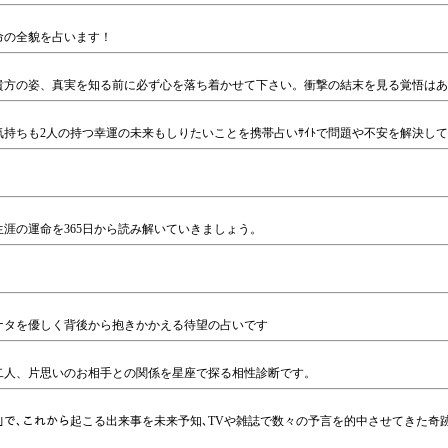
運命の全貌を占います！
る貴方の姿、真実を知る前に必ず心を落ち着かせて下さい。衝撃の結末を見る覚悟は
ｽも彼の気持ちも2人の持つ幸運の未来もしりたいことを携帯占いｻｲﾄで問題や不安を解決して
涯の運命を365日から読み解いていきましょう。
ナタを優しく背後から抱きかかえる待望の占いです
二人、片思いのお相手との関係を星座で探る相性診断です。
ﾞ｣で､これから起こる出来事を未来予知､TVや雑誌で数々の予言を的中させてきた奇跡の予