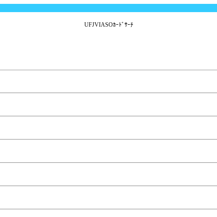
UFJVIASOｶｰﾄﾞｻｰﾁ