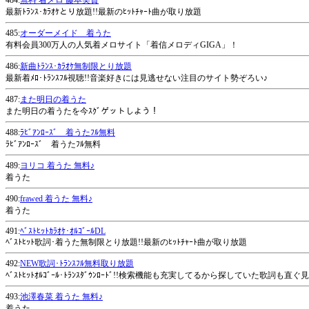
484:
無料 着メロ 藤本美貴
最新ﾄﾗﾝｽ･ｶﾗｵｹとり放題!!最新のﾋｯﾄﾁｬｰﾄ曲が取り放題
485:
オーダーメイド 着うた
有料会員300万人の人気着メロサイト「着信メロディGIGA」！
486:
新曲ﾄﾗﾝｽ･ｶﾗｵｹ無制限とり放題
最新着ﾒﾛ･ﾄﾗﾝｽﾌﾙ視聴!!音楽好きには見逃せない注目のサイト勢ぞろい♪
487:
また明日の着うた
また明日の着うたを今ｽｸﾞゲットしよう！
488:
ﾗﾋﾞｱﾝﾛｰｽﾞ 着うたﾌﾙ無料
ﾗﾋﾞｱﾝﾛｰｽﾞ 着うたﾌﾙ無料
489:
ヨリコ 着うた 無料♪
着うた
490:
frawed 着うた 無料♪
着うた
491:
ﾍﾞｽﾄﾋｯﾄｶﾗｵｹ･ｵﾙｺﾞｰﾙDL
ﾍﾞｽﾄﾋｯﾄ歌詞･着うた無制限とり放題!!最新のﾋｯﾄﾁｬｰﾄ曲が取り放題
492:
NEW歌詞･ﾄﾗﾝｽﾌﾙ無料取り放題
ﾍﾞｽﾄﾋｯﾄｵﾙｺﾞｰﾙ･ﾄﾗﾝｽﾀﾞｳﾝﾛｰﾄﾞ!!検索機能も充実してるから探していた歌詞も直ぐ
493:
池澤春菜 着うた 無料♪
着うた