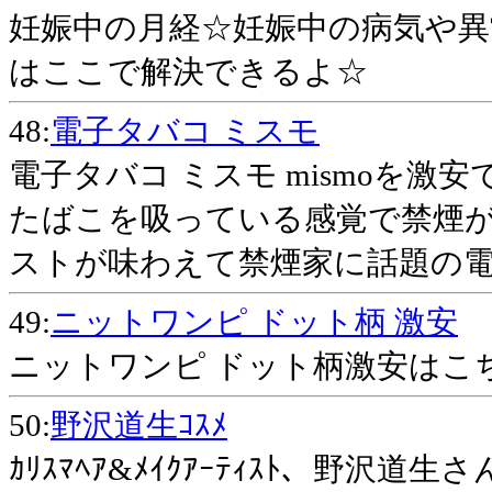
妊娠中の月経☆妊娠中の病気や異
はここで解決できるよ☆
48:
電子タバコ ミスモ
電子タバコ ミスモ mismoを激
たばこを吸っている感覚で禁煙
ストが味わえて禁煙家に話題の電
49:
ニットワンピ ドット柄 激安
ニットワンピ ドット柄激安はこ
50:
野沢道生ｺｽﾒ
ｶﾘｽﾏﾍｱ&ﾒｲｸｱｰﾃｨｽﾄ、野沢道生さ