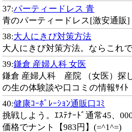
37:
パーティードレス 青
青のパーティードレス[激安通販]
38:
大人にきび対策方法
大人にきび対策方法。ならこれで
39:
鎌倉 産婦人科 女医
鎌倉 産婦人科 産院 （女医）探
の生の体験談や口コミの情報ｻｲﾄ
40:
健康ｺｰﾎﾟﾚｰｼｮﾝ通販口ｺﾐ
挑戦しよう。ｴｽﾃﾅｰﾄﾞ通常45
価格でナント【983円】(=^1^=)