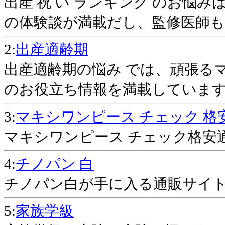
出産 祝 い ランキング のお悩
の体験談が満載だし、監修医師
2:
出産適齢期
出産適齢期の悩み では、頑張る
のお役立ち情報を満載していま
3:
マキシワンピース チェック 格
マキシワンピース チェック格安
4:
チノパン 白
チノパン白が手に入る通販サイ
5:
家族学級