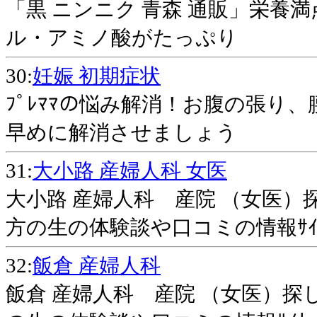
「黒 ニンニク 青森 通販」栄養
ル・アミノ酸がたっぷり
30:
妊娠 初期症状
ﾌﾟﾚﾏﾏの悩み解消！お腹の張り
早めに解消させましょう
31:
大小路 産婦人科 女医
大小路 産婦人科 産院 （女医）
方の生の体験談や口コミの情報ｻｲ
32:
飯倉 産婦人科
飯倉 産婦人科 産院 （女医）探