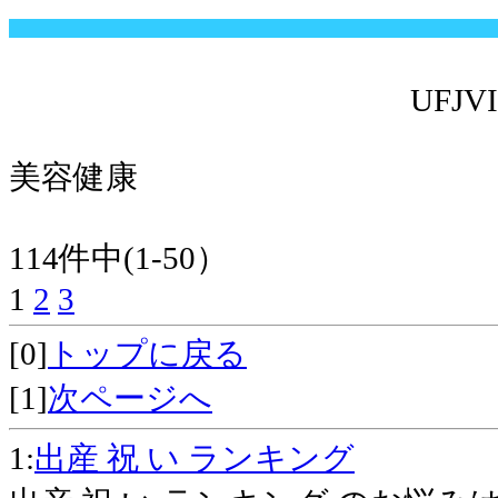
UFJV
美容健康
114件中(1-50）
1
2
3
[0]
トップに戻る
[1]
次ページへ
1:
出産 祝 い ランキング