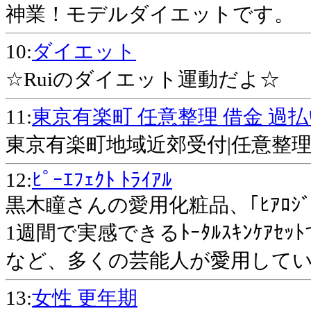
神業！モデルダイエットです。
10:
ダイエット
☆Ruiのダイエット運動だよ☆
11:
東京有楽町 任意整理 借金 過
東京有楽町地域近郊受付|任意整
12:
ﾋﾟｰｴﾌｪｸﾄ ﾄﾗｲｱﾙ
黒木瞳さんの愛用化粧品、｢ﾋｱﾛｼﾞ
1週間で実感できるﾄｰﾀﾙｽｷﾝｹｱ
など、多くの芸能人が愛用して
13:
女性 更年期