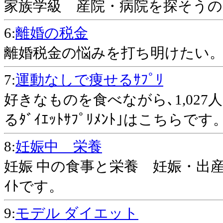
家族学級 産院・病院を探そうの
6:
離婚の税金
離婚税金の悩みを打ち明けたい
7:
運動なしで痩せるｻﾌﾟﾘ
好きなものを食べながら､1,02
るﾀﾞｲｴｯﾄｻﾌﾟﾘﾒﾝﾄ｣はこち
8:
妊娠中 栄養
妊娠 中の食事と栄養 妊娠・出
ｲﾄです。
9:
モデル ダイエット